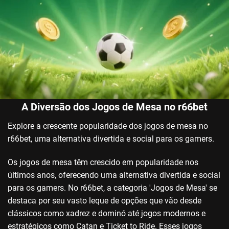
A Diversão dos Jogos de Mesa no r66bet
Explore a crescente popularidade dos jogos de mesa no
r66bet, uma alternativa divertida e social para os gamers.
Os jogos de mesa têm crescido em popularidade nos
últimos anos, oferecendo uma alternativa divertida e social
para os gamers. No r66bet, a categoria 'Jogos de Mesa' se
destaca por seu vasto leque de opções que vão desde
clássicos como xadrez e dominó até jogos modernos e
estratégicos como Catan e Ticket to Ride. Esses jogos